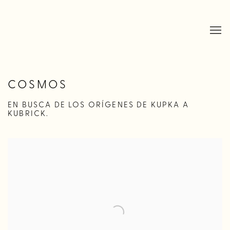
COSMOS
EN BUSCA DE LOS ORÍGENES DE KUPKA A
KUBRICK.
Open a larger version of the following image in a popup: